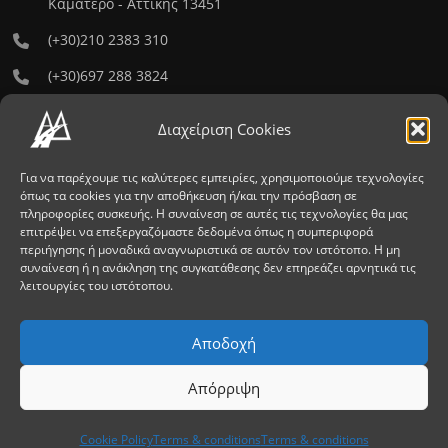
Καματερό - Αττικής 13451
(+30)210 2383 310
(+30)697 288 3824
info@sxoli-odigwn.gr
Διαχείριση Cookies
FAX: (+30)210 2383310
Για να παρέχουμε τις καλύτερες εμπειρίες, χρησιμοποιούμε τεχνολογίες
όπως τα cookies για την αποθήκευση ή/και την πρόσβαση σε
ΩΡΕΣ ΛΕΙΤΟΥΡΓΙΑΣ
πληροφορίες συσκευής.
Η συναίνεση σε αυτές τις τεχνολογίες θα μας
επιτρέψει να επεξεργαζόμαστε δεδομένα όπως η συμπεριφορά
περιήγησης ή μοναδικά αναγνωριστικά σε αυτόν τον ιστότοπο.
Η μη
Δευ - Παρ:
9:00-13:00 & 17:00-21:00
συναίνεση ή η ανάκληση της συγκατάθεσης δεν επηρεάζει αρνητικά τις
λειτουργίες του ιστότοπου.
Σάββατο:
09:00 - 12:00
Κυριακή:
Κλειστά
Αποδοχή
Απόρριψη
Copyright © 2021 ΣΧΟΛΗ ΟΔΗΓΩΝ ΑΝΡΕΑΣ ΔΗΜΟΠΟΥΛΟΣ. All
Rights Reserved
Cookie Policy
Terms & conditions
Terms & conditions